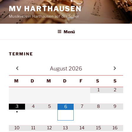
Zum
MV HARTHAUSEN
Inhalt
Musikverein Harthausen auf der Scher
springen
Menü
TERMINE
August
2026
M
D
M
D
F
S
S
1
2
3
4
5
7
8
9
6
•
10
11
12
13
14
15
16