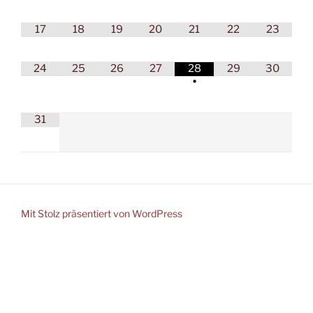
17
18
19
20
21
22
23
24
25
26
27
28
29
30
•
31
Mit Stolz präsentiert von WordPress