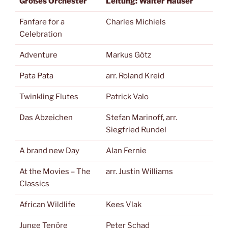
Großes Orchester
Leitung: Walter Hauser
Fanfare for a
Charles Michiels
Celebration
Adventure
Markus Götz
Pata Pata
arr. Roland Kreid
Twinkling Flutes
Patrick Valo
Das Abzeichen
Stefan Marinoff, arr.
Siegfried Rundel
A brand new Day
Alan Fernie
At the Movies – The
arr. Justin Williams
Classics
African Wildlife
Kees Vlak
Junge Tenöre
Peter Schad