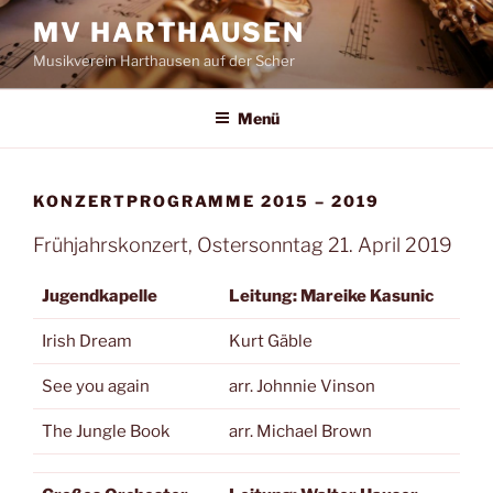
Zum
MV HARTHAUSEN
Inhalt
Musikverein Harthausen auf der Scher
springen
Menü
KONZERTPROGRAMME 2015 – 2019
Frühjahrskonzert, Ostersonntag 21. April 2019
Jugendkapelle
Leitung: Mareike Kasunic
Irish Dream
Kurt Gäble
See you again
arr. Johnnie Vinson
The Jungle Book
arr. Michael Brown