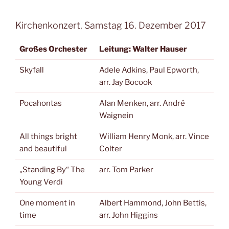
Kirchenkonzert, Samstag 16. Dezember 2017
Großes Orchester
Leitung: Walter Hauser
Skyfall
Adele Adkins, Paul Epworth,
arr. Jay Bocook
Pocahontas
Alan Menken, arr. André
Waignein
All things bright
William Henry Monk, arr. Vince
and beautiful
Colter
„Standing By“ The
arr. Tom Parker
Young Verdi
One moment in
Albert Hammond, John Bettis,
time
arr. John Higgins